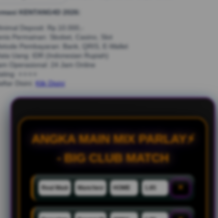
ormasi KENTANG4D 2026:
inimal Deposit: Rp.10.000,-
enis Permainan: Sbobet, Casino, Slot
etode Pembayaran: Bank, QRIS, E-Wallet
ata Uang: IDR (Indonesian Rupiah)
am Operasional: 24 Jam Online
ating: ⭐⭐⭐⭐
aftar Disini:
Klik Disini
ANGKA MAIN MIX PARLAY⚡
- BIG CLUB MATCH
×