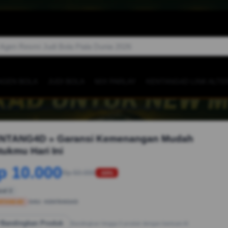
AGEN BOLA
JUDI BOLA
MIX PARLAY
KENTANG4D LINK ALTE
NG4D » Garansi Kemenangan Mudah Untukmu Hari Ini
NTANG4D » Garansi Kemenangan Mudah
ukmu Hari Ini
p 10.000
Rp 50.000
-88%
ual 2
NTANG4D
SKU:
KENTANG4D
Bandingkan Produk
Bandingkan hingga 5 produk dengan bantuan AI