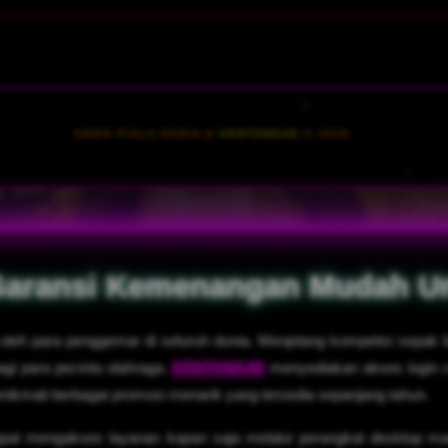
AGEN PIALA DUNIA &
KENTANG4D
© 2026
ransi Kemenangan Mudah Unt
n oleh para penggemar di seluruh dunia. Menjelang kompetisi sepak
gi para pecinta olahraga.
KENTANG4D
menyediakan akses login 
enikmati berbagai promosi menarik yang tersedia sepanjang tahun.
t mengakses layanan kapan saja melalui perangkat desktop maupu