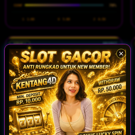
70%
CONF
1
1.60
X
5.00
2
6.50
GRUP I
PRANCIS
SENEGAL
VS
LIVE
17 Juni 2026 · 02:00 WIB · MetLife NY
Prediksi:
Prancis Win ·
Skor:
2-0
78%
CONF
1
1.45
X
4.20
2
7.00