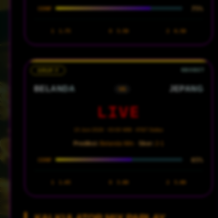
75%
CONF
1
1.75
X
3.50
2
6.50
GRUP F
BELANDA
JEPANG
VS
LIVE
15 Juni 2026 · 03:00 WIB · AT&T Dallas
Prediksi:
Belanda Win ·
Skor:
2-1
65%
CONF
1
1.65
X
3.80
2
5.00
KALKULATOR MIX PARLAY