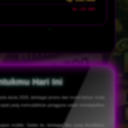
Rp 230.000
ukmu Hari Ini
 bola dunia 2026, berbagai promo dan event bonus mulai
cepat yang memudahkan pengguna untuk mendapatkan
n mobile. Selain itu, berbagai fitur yang disediakan