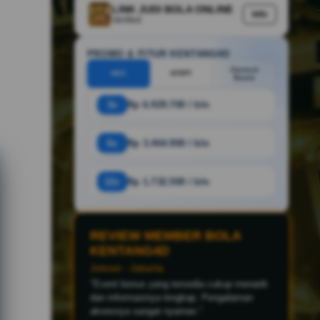
LINK JUDI BOLA ONLINE
Info
Verified
PROMO & FITUR KENTANG4D
Correct
HDC
HT/FT
Score
3x
Rp 6.929.700 / bln
6x
Rp 3.464.900 / bln
12x
Rp 1.732.500 / bln
REVIEW MEMBER BOLA
KENTANG4D